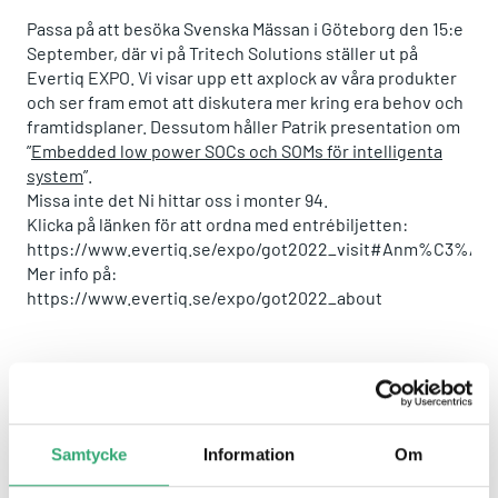
Passa på att besöka Svenska Mässan i Göteborg den 15:e
September, där vi på Tritech Solutions ställer ut på
Evertiq EXPO. Vi visar upp ett axplock av våra produkter
och ser fram emot att diskutera mer kring era behov och
framtidsplaner. Dessutom håller Patrik presentation om
”
Embedded low power SOCs och SOMs för intelligenta
system
”.
Missa inte det Ni hittar oss i monter 94.
Klicka på länken för att ordna med entrébiljetten:
https://www.evertiq.se/expo/got2022_visit#Anm%C3%A4l
Mer info på:
https://www.evertiq.se/expo/got2022_about
Dela:
Whatsapp
Facebook
Twitter
Email
FÖREGÅENDE NYHET
NÄSTA NYHET
Samtycke
Information
Om