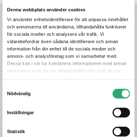
Denna webbplats använder cookies
RELATERADE NYHETER
Vi använder enhetsidentifierare för att anpassa innehållet
och annonserna till användarna, tillhandahålla funktioner
för sociala medier och analysera vår trafik. Vi
vidarebefordrar även sådana identifierare och annan
information från din enhet till de sociala medier och
annons- och analysföretag som vi samarbetar med.
Dessa kan i sin tur kombinera informationen med annan
information som du har tillhandahållit eller som de har
samlat in när du har använt deras tjänster.
Samtyckesval
Nödvändig
0
Inställningar
12 May. 2026
Statistik
TRÄFFA OSS PÅ EVERTIQ EXPO I LUND
V