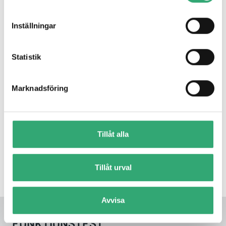
Inställningar
Statistik
Marknadsföring
MÄRKNING
För en del projekt underlättar det enormt mycket för
installationspersonal (intern som extern) att produkterna
Tillåt alla
är uppmärkta enligt givna instruktioner. Kan vara allt från
unika produkt- eller serienummer till att märka vilka I/O
portar som ska användas vid anslutning av externa
Tillåt urval
enheter.
Avvisa
FUNKTIONSTEST