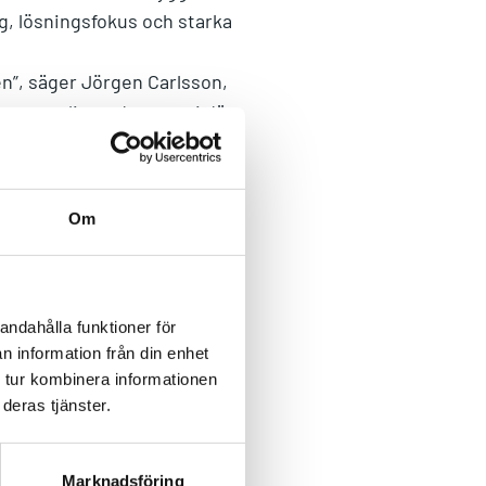
, lösningsfokus och starka
en”, säger Jörgen Carlsson,
decentraliserad strategi där
på nyckelkunder. Vår
t att bredda vårt
Om
sier, Affärsenhetschef,
dtech’s position som en
vt till att utveckla vår
andahålla funktioner för
rkan på Addtechs resultat
n information från din enhet
 tur kombinera informationen
akta:
deras tjänster.
Marknadsföring