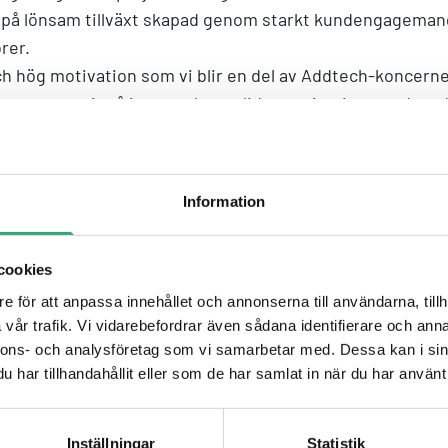
 på lönsam tillväxt skapad genom starkt kundengagemang
rer.
 och hög motivation som vi blir en del av Addtech-koncern
 kommer att ingå i en mycket solid organisation, med en 
an utveckla sina spjutspetsförmågor och ha starkt fokus 
anschledande lönsam tillväxt med en ännu större möjlighe
all på vår tekniska förmåga och agila arbetssätt”.
Information
älkomnar Tritech Solutions till Addtech”, säger Cees Koet
 “Förvärvet av Tritech Solutions stärker ytterligare Ad
, automations- och IoTlösningar och bidrar mycket positi
cookies
n Nordiska marknaden.”
e för att anpassa innehållet och annonserna till användarna, tillh
ugusti och förvärvet bedöms ha en marginellt positiv påve
vår trafik. Vi vidarebefordrar även sådana identifierare och anna
nnons- och analysföretag som vi samarbetar med. Dessa kan i sin
räkenskapsår. För ytterligare information, vänligen kont
har tillhandahållit eller som de har samlat in när du har använt 
 IT & Sensors, Addtech Automation, +45 222 026 14
m
Inställningar
Statistik