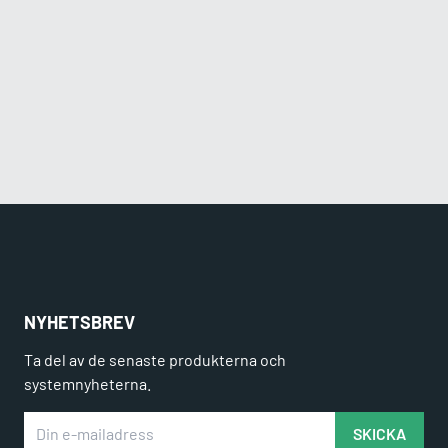
NYHETSBREV
Ta del av de senaste produkterna och
systemnyheterna.
Din e-mailadress
SKICKA