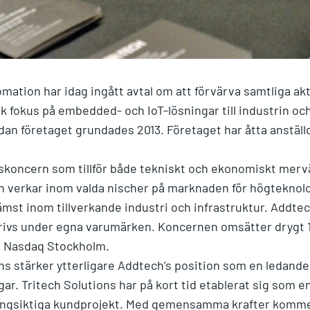
tion har idag ingått avtal om att förvärva samtliga akti
rk fokus på embedded- och IoT-lösningar till industrin och
dan företaget grundades 2013. Företaget har åtta anstäl
skoncern som tillför både tekniskt och ekonomiskt mervä
ch verkar inom valda nischer på marknaden för högteknol
mst inom tillverkande industri och infrastruktur. Addtech
rivs under egna varumärken. Koncernen omsätter drygt 1
å Nasdaq Stockholm.
ons stärker ytterligare Addtech’s position som en ledan
ar. Tritech Solutions har på kort tid etablerat sig som 
ångsiktiga kundprojekt. Med gemensamma krafter kommer 