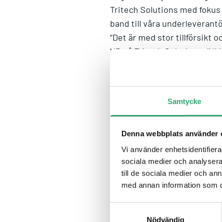
Tritech Solutions med fokus
band till våra underleverantö
“Det är med stor tillförsikt
VD på Tritech Solutions. “Vi
Tritech Solutions fortsatt k
ambition är som tidigare br
erbjudande, utan att göra avk
Samtycke
“Det är med stor glädje vi v
Addtech Automation, Sweden.
ledande aktör inom embedded-
Denna webbplats använder 
redan starka position på de
Vi använder enhetsidentifierar
Tillträde sker i början av a
sociala medier och analysera 
till de sociala medier och a
per aktie under innevarande 
med annan information som du 
Cees Koetsier,
Affärsenhetschef Industrial
Samtyckesval
cees.koetsier@addtech.co
Nödvändig