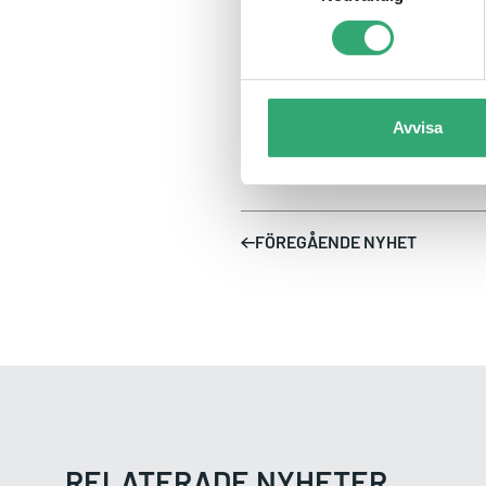
Jörgen Carlsson,
VD, Tritech Solutions AB, +46
jorgen.carlsson@tritech.se
Avvisa
FÖREGÅENDE NYHET
RELATERADE NYHETER