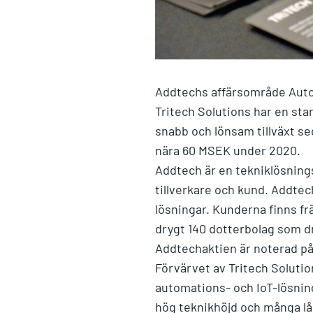
Addtechs affärsområde Automa
Tritech Solutions har en sta
snabb och lönsam tillväxt se
nära 60 MSEK under 2020.
Addtech är en tekniklösning
tillverkare och kund. Addte
lösningar. Kunderna finns frä
drygt 140 dotterbolag som d
Addtechaktien är noterad p
Förvärvet av Tritech Soluti
automations- och IoT-lösning
hög teknikhöjd och många l