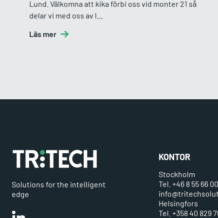
Lund. Välkomna att kika förbi oss vid monter 21 så
delar vi med oss av l...
Läs mer
KONTOR
Stockholm
Tel. +46 8 55 66 0
Solutions for the intelligent
info@tritechsolu
edge
Helsingfors
Tel. +358 40 829 7
Linkedin