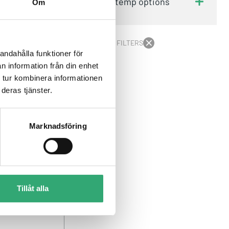
Wide temp options
Om
 SMARC-
lite, dual
CLEAR ALL FILTERS
andahålla funktioner för
n information från din enhet
 tur kombinera informationen
deras tjänster.
Marknadsföring
Tillåt alla