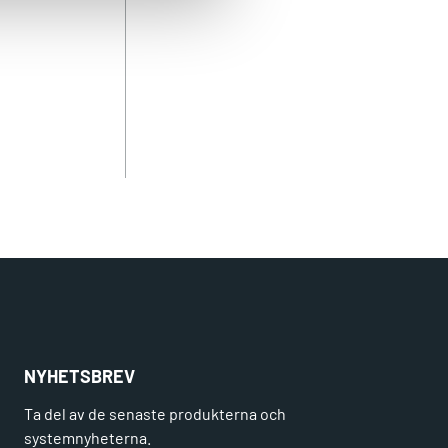
NYHETSBREV
Ta del av de senaste produkterna och
systemnyheterna.