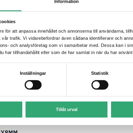
Information
tinues to optimize and
The highly scalable Embedian
rtfolio of SMARC solutions for
FiMX6 modules with single, dual 
market....
or quad core...
cookies
e för att anpassa innehållet och annonserna till användarna, tillh
Read more
vår trafik. Vi vidarebefordrar även sådana identifierare och anna
nnons- och analysföretag som vi samarbetar med. Dessa kan i sin
har tillhandahållit eller som de har samlat in när du har använt 
Inställningar
Statistik
MX8MM
Tillåt urval
MX8MM