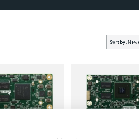
Sort by:
Newe
378
SMARC-FIMX6
4378
SMARC-FIMX6