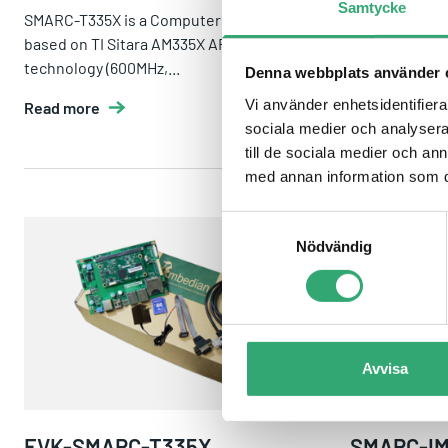
Samtycke
SMARC-T335X is a Computer On Module
Embedian con
based on TI Sitara AM335X ARM Cortex-A8
expand its po
technology (600MHz,...
the embedded 
Denna webbplats använder 
Vi använder enhetsidentifierar
Read more
Read more
sociala medier och analysera 
till de sociala medier och a
med annan information som du 
Samtyckesval
Nödvändig
EVK-SMARC-T335X
SMARC-i
Avvisa
EVK-SMARC-T335X
SMARC-I