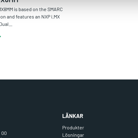
X8MM is based on the SMARC
ion and features an NXP i.MX
Dual...
LÄNKAR
Produkter
0 00
Lösningar