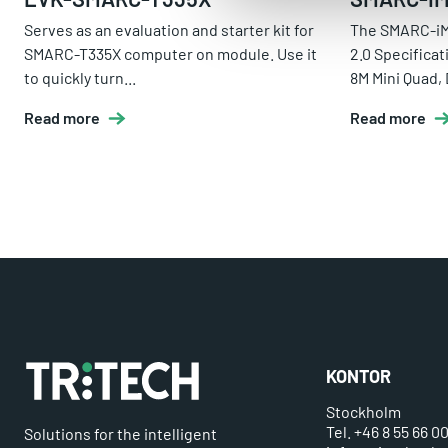
Serves as an evaluation and starter kit for
The SMARC-iM
SMARC-T335X computer on module. Use it
2.0 Specificat
to quickly turn...
8M Mini Quad, 
Read more
Read more
KONTOR
Stockholm
Tel. +46 8 55 66 0
Solutions for the intelligent