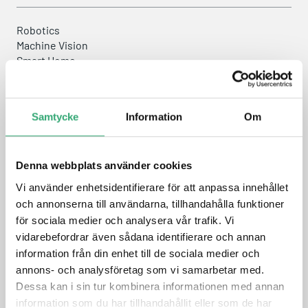
Robotics
Machine Vision
Smart Home
Education
IoT
Intelligent Vehicles
Samtycke
Information
Om
Intel® Atom™ Processor
Onboard DDR3L Memory, eMMC Storage
Onboard WiFi, Bluetooth
HDMI x 1
Denna webbplats använder cookies
USB 3.0 x 1
Vi använder enhetsidentifierare för att anpassa innehållet
COM x 1
och annonserna till användarna, tillhandahålla funktioner
Gigabit LAM x 1
för sociala medier och analysera vår trafik. Vi
vidarebefordrar även sådana identifierare och annan
information från din enhet till de sociala medier och
DATASHEET
annons- och analysföretag som vi samarbetar med.
Dessa kan i sin tur kombinera informationen med annan
PRODUCT INQUIRY
information som du har tillhandahållit eller som de har