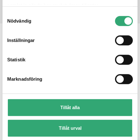
samlat in när du har använt deras tjänster.
Samtyckesval
Nödvändig
RELATED PRODUCTS
Inställningar
Statistik
ABP-3000
Marknadsföring
Tillåt alla
Tillåt urval