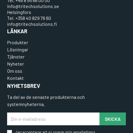
Tel. +46 8 55 66 00 00
info@tritechsolutions.se
Helsingfors
Tel. +358 40 829 76 60
info@tritechsolutions.fi
LÄNKAR
Produkter
Lösningar
Tjänster
Nyheter
Om oss
Kontakt
NYHETSBREV
Ta del av de senaste produkterna och
systemnyheterna.
Din e-mailadress
SKICKA
Jag accepterar att ni sparar min emailadress