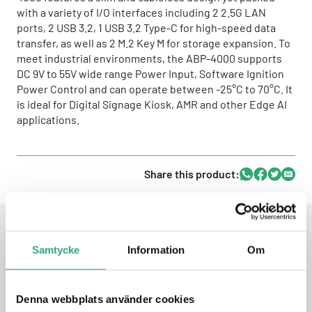
with a variety of I/O interfaces including 2 2.5G LAN
ports, 2 USB 3.2, 1 USB 3.2 Type-C for high-speed data
transfer, as well as 2 M.2 Key M for storage expansion. To
meet industrial environments, the ABP-4000 supports
DC 9V to 55V wide range Power Input, Software Ignition
Power Control and can operate between -25°C to 70°C. It
is ideal for Digital Signage Kiosk, AMR and other Edge AI
applications.
Share this product:
Whatsapp
Facebook
Twitter
Email
FEATURES
Samtycke
Information
Om
13th Gen Intel® Core™ i7/i5/i3 U-series Processor (Raptor
Denna webbplats använder cookies
Lake-P), 15W TDP CPU