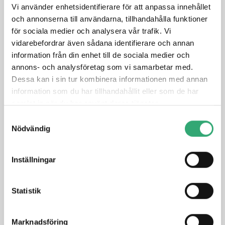
Vi använder enhetsidentifierare för att anpassa innehållet
Ultra-slim and cableless design, fanless -25°C to 70°C
och annonserna till användarna, tillhandahålla funktioner
operation
2 DDR4 3200MHz memory, up to 64GB
för sociala medier och analysera vår trafik. Vi
2 USB 2.0, 2 USB 3.1 Gen 2, 1 USB 3.2 Gen 2×2 max 20Gbps
vidarebefordrar även sådana identifierare och annan
data transfer
information från din enhet till de sociala medier och
4 HDMI up to 4K resolution
annons- och analysföretag som vi samarbetar med.
DC 9V to 55V wide range Power Input, Software Ignition
Dessa kan i sin tur kombinera informationen med annan
Power Control
information som du har tillhandahållit eller som de har
Fully supports OpenVINO™ toolkit for AI Computing
samlat in när du har använt deras tjänster.
5G/WiFi/4G/LTE/GPRS/UMTS Wireless Communication,
Samtyckesval
TPM 2.0
Nödvändig
DATASHEET
Inställningar
PRODUCT INQUIRY
Statistik
Marknadsföring