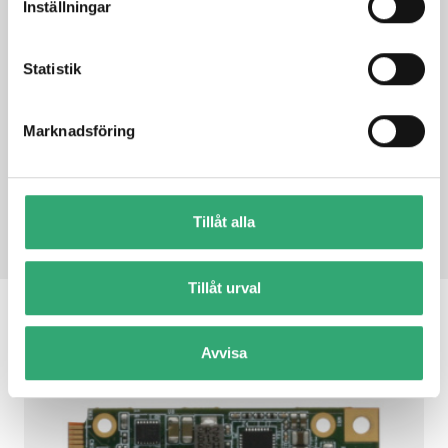
Inställningar
Statistik
How would you like us to contact you?
Phone
Email
Marknadsföring
Tillåt alla
Tillåt urval
RELATED PRODUCTS
Avvisa
AI Core X