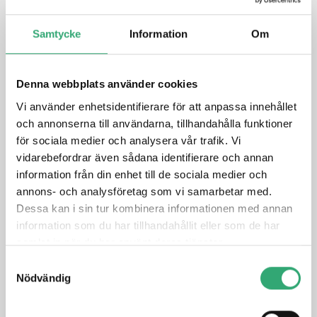
Choose Product Area
Samtycke
Information
Om
Product Name
Denna webbplats använder cookies
Vi använder enhetsidentifierare för att anpassa innehållet
Quantity
och annonserna till användarna, tillhandahålla funktioner
för sociala medier och analysera vår trafik. Vi
vidarebefordrar även sådana identifierare och annan
information från din enhet till de sociala medier och
Deadline
annons- och analysföretag som vi samarbetar med.
Dessa kan i sin tur kombinera informationen med annan
information som du har tillhandahållit eller som de har
DD snedstreck MM snedstreck ÅÅÅÅ
Specify your project requirements
samlat in när du har använt deras tjänster.
Samtyckesval
Nödvändig