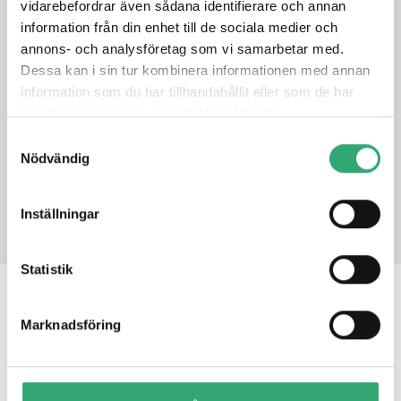
vidarebefordrar även sådana identifierare och annan
1x MYDX on mPCIe
information från din enhet till de sociala medier och
Intel® Vision Accelerator Design SW SDK
annons- och analysföretag som vi samarbetar med.
Supported Framework: TensorFlow, Caffe, MXNET
Dessa kan i sin tur kombinera informationen med annan
Ubuntu 16.04, Windows® 10
information som du har tillhandahållit eller som de har
samlat in när du har använt deras tjänster.
DATASHEET
Samtyckesval
Nödvändig
PRODUCT INQUIRY
Inställningar
Statistik
RELATED PRODUCTS
Marknadsföring
AI Core X