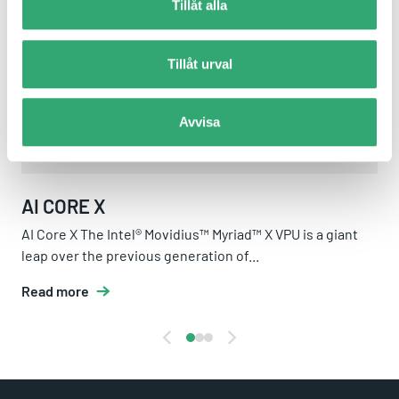
Tillåt alla
Tillåt urval
Avvisa
AI CORE X
AI Core X The Intel® Movidius™ Myriad™ X VPU is a giant
leap over the previous generation of...
Read more