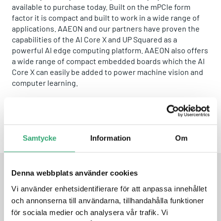
available to purchase today. Built on the mPCIe form
factor it is compact and built to work in a wide range of
applications. AAEON and our partners have proven the
capabilities of the AI Core X and UP Squared as a
powerful AI edge computing platform. AAEON also offers
a wide range of compact embedded boards which the AI
Core X can easily be added to power machine vision and
computer learning.
Share this product:
Whatsapp
Facebook
Twitter
Email
Samtycke
Information
Om
Denna webbplats använder cookies
FEATURES
Vi använder enhetsidentifierare för att anpassa innehållet
och annonserna till användarna, tillhandahålla funktioner
för sociala medier och analysera vår trafik. Vi
Intel® Movidius™ Myriad™ X VPU