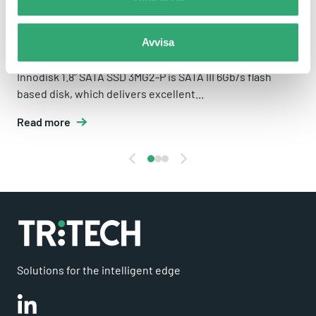
Avvisa
1.8" SATA SSD 3MG2-P
Innodisk 1.8” SATA SSD 3MG2-P is SATA III 6Gb/s flash
based disk, which delivers excellent...
Read more
Solutions for the intelligent edge
Linkedin