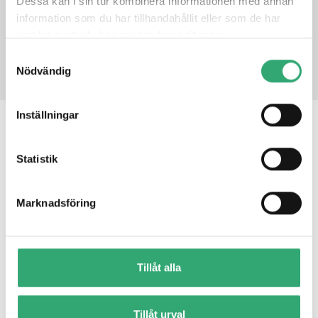
Dessa kan i sin tur kombinera informationen med annan
information som du har tillhandahållit eller som de har
samlat in när du har använt deras tjänster.
PRODUCT INQUIRY
Samtyckesval
Nödvändig
Inställningar
RELATED PRODUCTS
Statistik
1.8" SATA SSD 3MG2-P
Marknadsföring
Tillåt alla
Tillåt urval