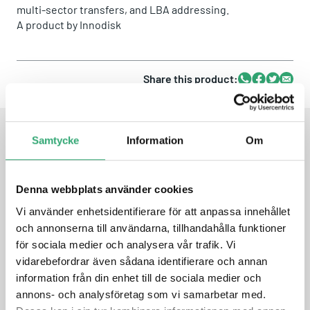
multi-sector transfers, and LBA addressing.
A product by
Innodisk
Share this product:
Whatsapp
Facebook
Twitter
Email
Samtycke
Information
Om
FEATURES
Denna webbplats använder cookies
iSMART disk health monitoring
Vi använder enhetsidentifierare för att anpassa innehållet
Intelligent error recovery system
Excellent data transfer speed
och annonserna till användarna, tillhandahålla funktioner
Write protection security
för sociala medier och analysera vår trafik. Vi
Enhanced power cycling management
vidarebefordrar även sådana identifierare och annan
information från din enhet till de sociala medier och
annons- och analysföretag som vi samarbetar med.
DATASHEET