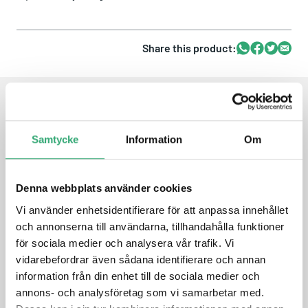
Share this product:
Whatsapp
Facebook
Twitter
Email
FEATURES
Samtycke
Information
Om
COM-HPC Client Size A
PCI Express Gen 4​
Denna webbplats använder cookies
Embedded/Industrial use condition
Vi använder enhetsidentifierare för att anpassa innehållet
Extended temperature options available
Integrated high performance Xe (Gen 12) graphics with 96
och annonserna till användarna, tillhandahålla funktioner
EU
för sociala medier och analysera vår trafik. Vi
AI/DL Instruction Sets including VNNI
vidarebefordrar även sådana identifierare och annan
information från din enhet till de sociala medier och
annons- och analysföretag som vi samarbetar med.
DATASHEET