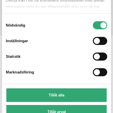
Dessa kan i sin tur kombinera informationen med annan
information som du har tillhandahållit eller som de har
samlat in när du har använt deras tjänster.
PRODUCT INQUIRY
Samtyckesval
Nödvändig
Inställningar
RELATED PRODUCTS
Statistik
conga-HPC/cALP
Marknadsföring
Tillåt alla
Tillåt urval