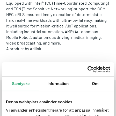
Equipped with Intel® TCC (Time-Coordinated Computing)
and TSN (Time Sensitive Networking) support, the COM-
HPC-cRLS ensures timely execution of deterministic,
hard real-time workloads with ultra-low latency, making
it well suited for mission-critical AIoT applications,
including industrial automation, AMR (Autonomous
Mobile Robot), autonomous driving, medical imaging,
video broadcasting, and more.
A product by
Adlink
Share this product:
Whatsapp
Facebook
Twitter
Email
Samtycke
Information
Om
FEATURES
Denna webbplats använder cookies
Vi använder enhetsidentifierare för att anpassa innehållet
13th Gen Intel® Core™ desktop processor