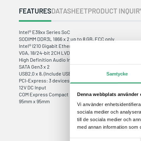
FEATURES
DATASHEET
PRODUCT INQUIR
Intel® E39xx Series SoC
SODIMM DDR3L 1866 x 2 up to 8 GB, ECC only
Intel® I210 Gigabit Ethernet
VGA, 18/24-bit 2CH LVDS/eDP, DDI up to 2
High Definition Audio Interface
SATA Gen3 x 2
USB2.0 x 8, (Include USB 2.0/3.0 x 2)
Samtycke
PCI-Express: 3 devices max
12V DC Input
COM Express Compact Module Pin-Out type 6
Denna webbplats använder 
95mm x 95mm
Vi använder enhetsidentifierar
sociala medier och analysera 
till de sociala medier och a
med annan information som du 