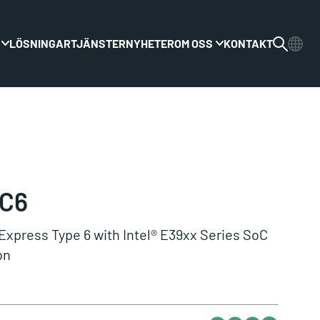
LÖSNINGAR
TJÄNSTER
NYHETER
OM OSS
KONTAKT
Växla rullgardinsmenyn
Växla rullgardinsme
C6
press Type 6 with Intel® E39xx Series SoC
on