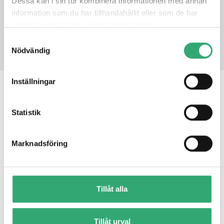
Dessa kan i sin tur kombinera informationen med annan
information som du har tillhandahållit eller som de har
samlat in när du har använt deras tjänster.
PRODUCT INQUIRY
Samtyckesval
Nödvändig
Inställningar
RELATED PRODUCTS
Statistik
AI Core X
Marknadsföring
Tillåt alla
Tillåt urval