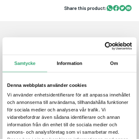
Share this product:
Whatsapp
Facebook
Twitter
Email
FEATURES
• Compatible with all Jetson Orin Nano / Orin NX modules
Samtycke
Information
Om
• Up to 20/40 TOPS of AI performance
• Wide input voltage range from 12 to 24VDC
• 1 x M.2 B-Key/E-Key/M-Key slot,
supporting external
Denna webbplats använder cookies
128GB M.2 2242 NVMe
Vi använder enhetsidentifierare för att anpassa innehållet
• Supports recovery and backup function
• Supports Innodisk Out-of-Band Remote Management
och annonserna till användarna, tillhandahålla funktioner
Module (optional)
för sociala medier och analysera vår trafik. Vi
• Operating temperature -25°C ~ +80°C
vidarebefordrar även sådana identifierare och annan
information från din enhet till de sociala medier och
annons- och analysföretag som vi samarbetar med.
DATASHEET