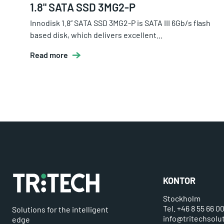
1.8" SATA SSD 3MG2-P
Innodisk 1.8” SATA SSD 3MG2-P is SATA III 6Gb/s flash
based disk, which delivers excellent...
Read more
KONTOR
Stockholm
Tel. +46 8 55 66 0
Solutions for the intelligent
info@tritechsolu
edge