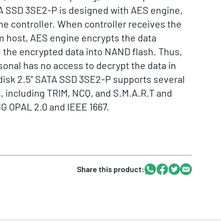
TA SSD 3SE2-P is designed with AES engine,
the controller. When controller receives the
m host, AES engine encrypts the data
 the encrypted data into NAND flash. Thus,
onal has no access to decrypt the data in
disk 2.5” SATA SSD 3SE2-P supports several
, including TRIM, NCQ, and S.M.A.R.T and
G OPAL 2.0 and IEEE 1667.
Whatsapp
Facebook
Twitter
Email
Share this product: