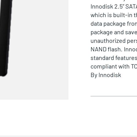
Innodisk 2.5” SA
which is built-in 
data package fro
package and save
unauthorized pers
NAND flash. Inno
standard features
compliant with TC
By
Innodisk