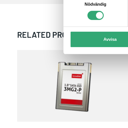
Nödvändig
RELATED PRODUCTS
Avvisa
1.8" SATA SSD 3MG2-P