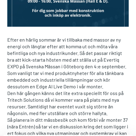
Efter en härlig sommar är vi tillbaka med massor av ny
energi och längtar efter att komma ut och möta våra
befintliga och nya industrikunder. Så det passar riktigt
bra att kick-starta hösten med att ställa ut på Evertiq
EXPO på Svenska Mässan i Göteborg den 4:e september.
Som vanligt tar vi med produktnyheter för alla tänkbara
embedded och industriella tillämpningar och kör
dessutom en Edge AI Live Demo i vår monter.
Den här gången känns det lite extra speciellt för oss på
Tritech Solutions då vi kommer vara på plats med nya
resurser. Samtidigt har eventet vuxit sig större än
någonsin, med fler utställare och större hallyta.
Så planera in ditt mässbesök och kom förbi vår monter 37
(nära Entrén) så tar vi en diskussion kring det som ligger i
ert fokus och vilka nya utmaningar och systemkrav vi kan