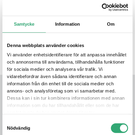
hjälpa er med.
Väl mött önskar vi på Tritech Solutions!
Klicka här för att registrera er kostnadfria entrébiljett.
Samtycke
Information
Om
Dela:
Whatsapp
Facebook
Twitter
Email
Denna webbplats använder cookies
Vi använder enhetsidentifierare för att anpassa innehållet
FÖREGÅENDE NYHET
NÄSTA NYHET
och annonserna till användarna, tillhandahålla funktioner
för sociala medier och analysera vår trafik. Vi
vidarebefordrar även sådana identifierare och annan
information från din enhet till de sociala medier och
RELATERADE NYHETER
annons- och analysföretag som vi samarbetar med.
Dessa kan i sin tur kombinera informationen med annan
information som du har tillhandahållit eller som de har
samlat in när du har använt deras tjänster.
Samtyckesval
Nödvändig