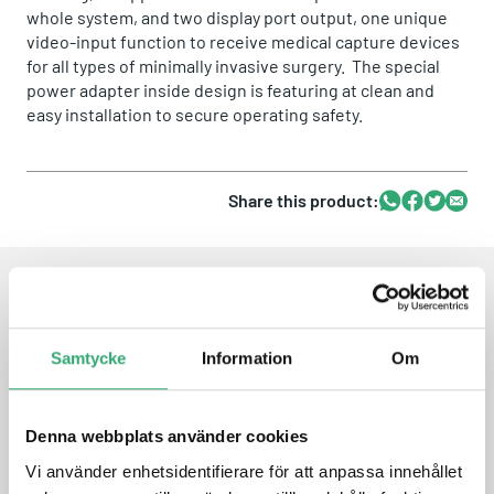
whole system, and two display port output, one unique
video-input function to receive medical capture devices
for all types of minimally invasive surgery. The special
power adapter inside design is featuring at clean and
easy installation to secure operating safety.
Share this product:
Whatsapp
Facebook
Twitter
Email
FEATURES
Samtycke
Information
Om
Intel 12th generation Core i CPU (H series)
Anti-bacteria Aluminum Housing
Denna webbplats använder cookies
23.8″ FHD MVA Diagnostic Panel
IP65 at front, Rear IP54 protection with cable cover
Vi använder enhetsidentifierare för att anpassa innehållet
attached