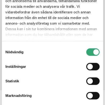
och annonserna till användarna, tillhandahålla funktioner
Optional 4K capture card
för sociala medier och analysera vår trafik. Vi
LAN/COM 4KV Isolated Module
vidarebefordrar även sådana identifierare och annan
Optional DICOM Part 14 Solution
information från din enhet till de sociala medier och
Supports Dual Channel DDR5 SODIMM
annons- och analysföretag som vi samarbetar med.
Fast booting with M.2 M-Key 2280 PCIe x4 SSD (Support
Dessa kan i sin tur kombinera informationen med annan
NVMe SSD) as drive disk
Fanless solution
information som du har tillhandahållit eller som de har
Watch Dog Timer (WDT)
samlat in när du har använt deras tjänster.
Samtyckesval
Nödvändig
DATASHEET
Inställningar
PRODUCT INQUIRY
Statistik
Marknadsföring
RELATED PRODUCTS