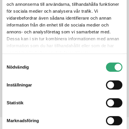
och annonserna till användarna, tillhandahålla funktioner
NXP i.MX 8M Plus, Quad Core, 1.8GHz Onboard Processor
True Flat Front Bezel Design and Grade 304 Stainless
för sociala medier och analysera vår trafik. Vi
Steel Enclosure(Grade 316 for option)
vidarebefordrar även sådana identifierare och annan
IP66/IP69K Rated with M12 Connectors
information från din enhet till de sociala medier och
Support Resistive Touch, Projected Capacitive Touch,
annons- och analysföretag som vi samarbetar med.
and Glass
Dessa kan i sin tur kombinera informationen med annan
Touch on/off Button on the Side Edge for Hygienic
information som du har tillhandahållit eller som de har
Cleaning
samlat in när du har använt deras tjänster.
Support Ergonomic Versatile Mounting: Yoke M
Samtyckesval
Nödvändig
DATASHEET
Inställningar
PRODUCT INQUIRY
Statistik
Marknadsföring