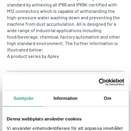
standard by achieving all IP66 and IP69K-certified with
M12 connectors which is capable of withstanding the
high-pressure water washing down and preventing the
machine from dust accumulation. All is designed for a
wide range of industrial applications including
food/beverage, chemical, factory automation and other
high standard environment. The further information is
illustrated below:
A product series by
Aplex
Share this product:
Whatsapp
Facebook
Twitter
Email
Samtycke
Information
Om
FEATURES
Denna webbplats använder cookies
Vi använder enhetsidentifierare för att anpassa innehållet
New Generation Stainless Steel Panel PC