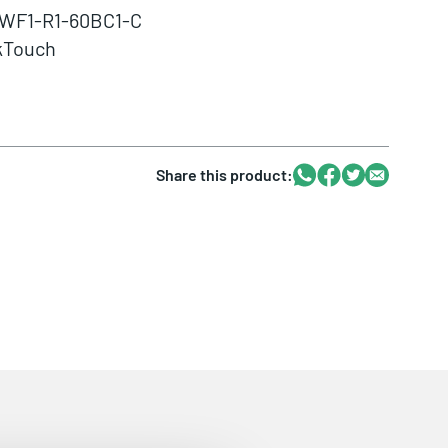
0WF1-R1-60BC1-C
kTouch
Whatsapp
Facebook
Twitter
Email
Share this product: