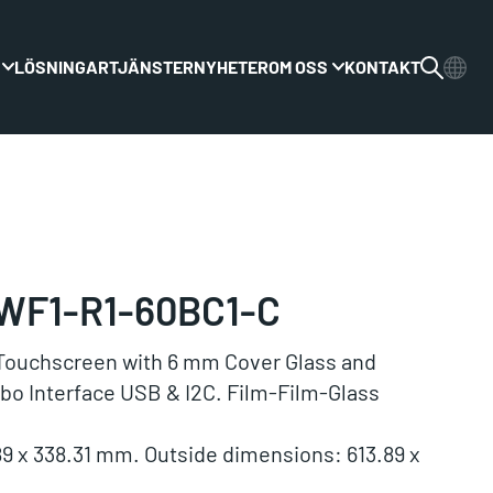
LÖSNINGAR
TJÄNSTER
NYHETER
OM OSS
KONTAKT
Växla rullgardinsmenyn
Växla rullgardinsme
WF1-R1-60BC1-C
Touchscreen with 6 mm Cover Glass and
bo Interface USB & I2C. Film-Film-Glass
89 x 338.31 mm. Outside dimensions: 613.89 x