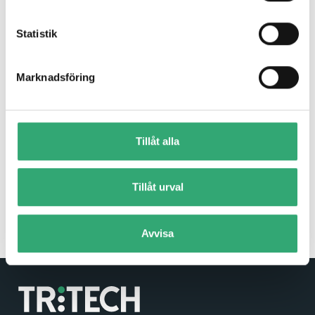
Statistik
Marknadsföring
AMT
Tillåt alla
Tritech partners with AMT for touchscreens, displays and
open frame monitors for demanding...
Tillåt urval
Read more
Avvisa