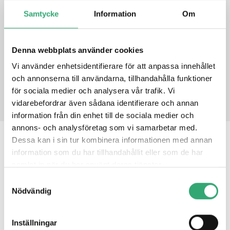
DATASHEET
Samtycke
Information
Om
PRODUCT DATASHEET
Denna webbplats använder cookies
Vi använder enhetsidentifierare för att anpassa innehållet
PRODUCT INQUIRY
och annonserna till användarna, tillhandahålla funktioner
för sociala medier och analysera vår trafik. Vi
vidarebefordrar även sådana identifierare och annan
information från din enhet till de sociala medier och
annons- och analysföretag som vi samarbetar med.
Dessa kan i sin tur kombinera informationen med annan
RELATED PRODUCTS
information som du har tillhandahållit eller som de har
samlat in när du har använt deras tjänster.
Samtyckesval
AMT
Nödvändig
Inställningar