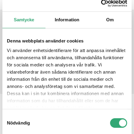
Samtycke
Information
Om
DATASHEET
Denna webbplats använder cookies
PRODUCT DATASHEET
Vi använder enhetsidentifierare för att anpassa innehållet
och annonserna till användarna, tillhandahålla funktioner
för sociala medier och analysera vår trafik. Vi
PRODUCT INQUIRY
vidarebefordrar även sådana identifierare och annan
information från din enhet till de sociala medier och
annons- och analysföretag som vi samarbetar med.
Dessa kan i sin tur kombinera informationen med annan
information som du har tillhandahållit eller som de har
samlat in när du har använt deras tjänster.
RELATED PRODUCTS
Samtyckesval
Nödvändig
AMT