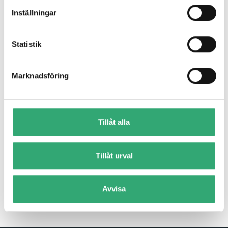
Inställningar
Statistik
Marknadsföring
Tillåt alla
AMT
Tritech partners with AMT for touchscreens, displays and
open frame monitors for demanding...
Tillåt urval
Read more
Avvisa