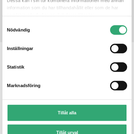
Dessa kan i sin tur kombinera informationen med annan
information som du har tillhandahållit eller som de har
samlat in när du har använt deras tjänster.
PRODUCT INQUIRY
Samtyckesval
Nödvändig
Inställningar
RELATED PRODUCTS
Statistik
AQ7-ADN
Marknadsföring
Tillåt alla
Tillåt urval