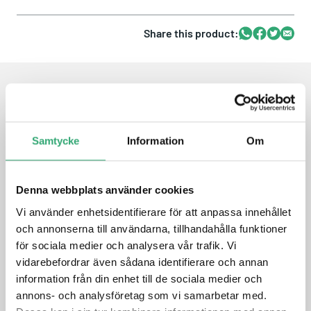
Share this product:
Whatsapp
Facebook
Twitter
Email
FEATURES
Samtycke
Information
Om
Intel Atom® x6000E,Pentium®, Celeron® series Processor
Onboard Memory LPDDR4, up to 16GB
Intel i226IT 2.5GbE x 1
Denna webbplats använder cookies
18/24-bit Single Channel LVDS/eDP, DDI x 1
Vi använder enhetsidentifierare för att anpassa innehållet
SATA3 x 2 , Onboard eMMC up to 64GB (Optional)
USB 2.0 x 8, USB 3.2 10Gbps x 2
och annonserna till användarna, tillhandahålla funktioner
PCIe [x1] x 4
för sociala medier och analysera vår trafik. Vi
COM Express Mini Size, Type 10, COM.0 R2.1
vidarebefordrar även sådana identifierare och annan
information från din enhet till de sociala medier och
annons- och analysföretag som vi samarbetar med.
DATASHEET