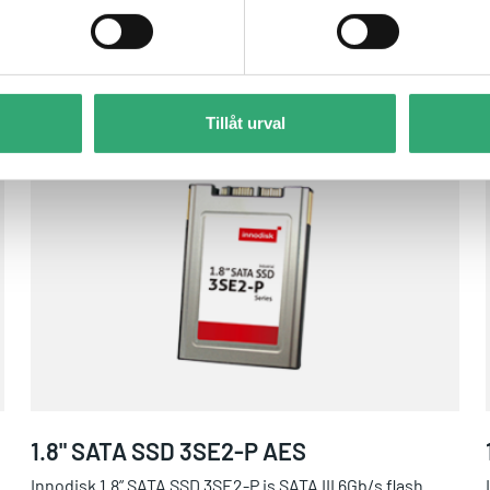
Tillåt urval
1.8" SATA SSD 3SE2-P AES
1.8" SATA SSD 3SE2-P AES
Innodisk 1.8” SATA SSD 3SE2-P is SATA III 6Gb/s flash