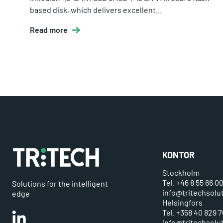
based disk, which delivers excellent...
Read more
KONTOR
Stockholm
Tel. +46 8 55 66 0
Solutions for the intelligent
info@tritechsolu
edge
Helsingfors
Tel. +358 40 829 7
Linkedin
info@tritechsolut