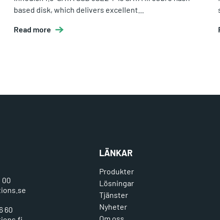
based disk, which delivers excellent...
Read more
LÄNKAR
Produkter
0 00
Lösningar
tions.se
Tjänster
Nyheter
6 60
Om oss
ions.fi