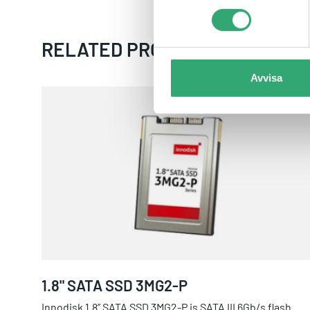
RELATED PRODUCTS
Avvisa
1.8" SATA SSD 3MG2-P
1.8" SATA SSD 3MG2-P
Innodisk 1.8” SATA SSD 3MG2-P is SATA III 6Gb/s flash