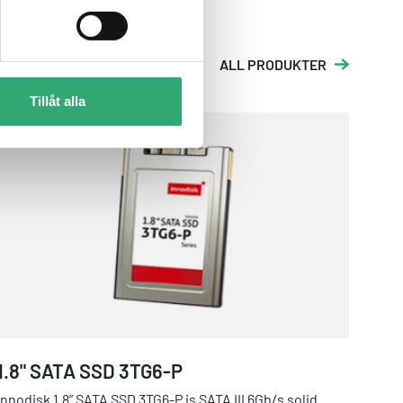
ALL PRODUKTER
Tillåt alla
1.8" SATA SSD 3TG6-P
1.8" SATA SSD 3TG6-P
Innodisk 1.8” SATA SSD 3TG6-P is SATA III 6Gb/s solid