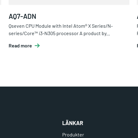
AQ7-ADN
Qseven CPU Module with Intel Atom® X Series/N-
series/Core™ i3-N305 processor A product by...
Read more
LÄNKAR
Produkter