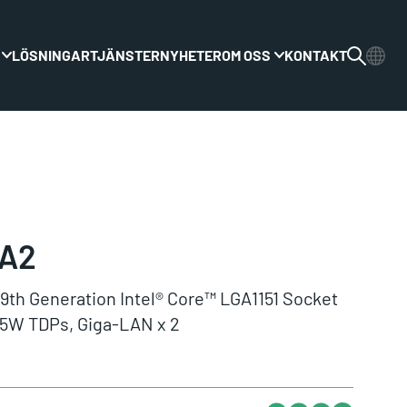
LÖSNINGAR
TJÄNSTER
NYHETER
OM OSS
KONTAKT
Växla rullgardinsmenyn
Växla rullgardinsme
0A2
/9th Generation Intel® Core™ LGA1151 Socket
65W TDPs, Giga-LAN x 2