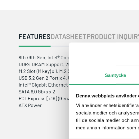
FEATURES
DATASHEET
PRODUCT INQUIR
8th /9th Gen. Intel® Core™ LGA1151 Processor
DDR4 DRAM Support, 2666MHz, Max. 32GB
M.2 Slot (M key) x 1, M.2 Slot (E key) x 1
Samtycke
USB 3.2 Gen 2 Port x 4, USB 2.0 Port x 6
Intel® Gigabit Ethernet x 2
SATA 6.0 Gb/s x 2
Denna webbplats använder 
PCI-Express [x16] (Gen3) x 1
ATX Power
Vi använder enhetsidentifierar
sociala medier och analysera 
till de sociala medier och a
med annan information som du 