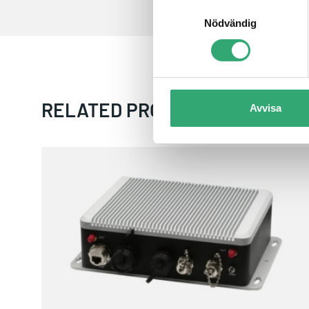
Samtyckesval
Nödvändig
RELATED PRODUCTS
Avvisa
AIOT-IP6801