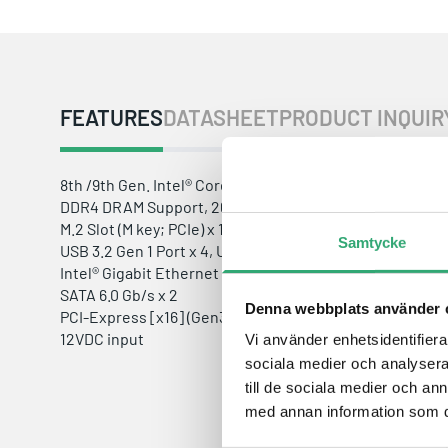
FEATURES
DATASHEET
PRODUCT INQUIR
8th /9th Gen. Intel® Core™ LGA1151 Processor
DDR4 DRAM Support, 2666MHz, Max. 64GB
M.2 Slot (M key; PCIe) x 1, M.2 Slot (E key) x 1
Samtycke
USB 3.2 Gen 1 Port x 4, USB 2.0 Port x 5
Intel® Gigabit Ethernet x 2
SATA 6.0 Gb/s x 2
Denna webbplats använder 
PCI-Express [x16] (Gen3) x 1
12VDC input
Vi använder enhetsidentifierar
sociala medier och analysera 
till de sociala medier och a
med annan information som du 