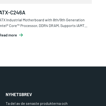
ATX-C246A
ATX Industrial Motherboard with 8th/9th Generation
Intel® Core™ Processor, DDR4 DRAM, Supports iAMT...
Read more
NYHETSBREV
Ta del av de senaste produkterna och