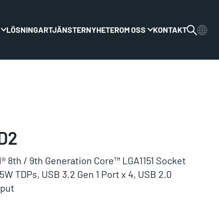
LÖSNINGAR
TJÄNSTER
NYHETER
OM OSS
KONTAKT
Växla rullgardinsmenyn
Växla rullgardinsme
D2
el® 8th / 9th Generation Core™ LGA1151 Socket
5W TDPs, USB 3.2 Gen 1 Port x 4, USB 2.0
nput