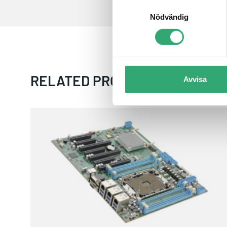
Samtyckesval
Nödvändig
RELATED PRODUCTS
Avvisa
ARES-WHI0