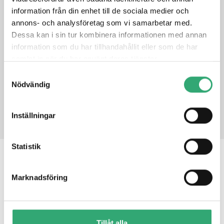
information från din enhet till de sociala medier och
annons- och analysföretag som vi samarbetar med.
DATASHEET
Dessa kan i sin tur kombinera informationen med annan
information som du har tillhandahållit eller som de har
samlat in när du har använt deras tjänster.
PRODUCT DATASHEET
Samtyckesval
Nödvändig
PRODUCT INQUIRY
Inställningar
Statistik
RELATED PRODUCTS
Marknadsföring
BSP-360
Tillåt alla