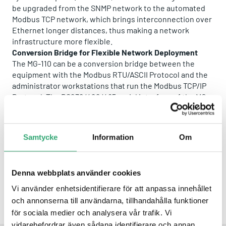
be upgraded from the SNMP network to the automated
Modbus TCP network, which brings interconnection over
Ethernet longer distances, thus making a network
infrastructure more flexible.
Conversion Bridge for Flexible Network Deployment
The MG-110 can be a conversion bridge between the
equipment with the Modbus RTU/ASCII Protocol and the
administrator workstations that run the Modbus TCP/IP
Protocol. The RS232/422/485 serial interface of the MG-
110 provides the Modbus RTU/ASCII operation mode and
various baud rate options to meet the demand of
integration between the Modbus TCP/IP Protocol,
Samtycke
Information
Om
Modbus RTU Master/Slave Protocol and Modbus ASCII
Master/Slave Protocol.
A Product by
Planet
Denna webbplats använder cookies
Vi använder enhetsidentifierare för att anpassa innehållet
och annonserna till användarna, tillhandahålla funktioner
Share this product:
Whatsapp
Facebook
Twitter
Email
för sociala medier och analysera vår trafik. Vi
vidarebefordrar även sådana identifierare och annan