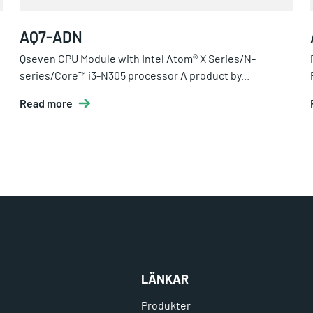
AQ7-ADN
Qseven CPU Module with Intel Atom® X Series/N-
series/Core™ i3-N305 processor A product by...
Read more
LÄNKAR
Produkter