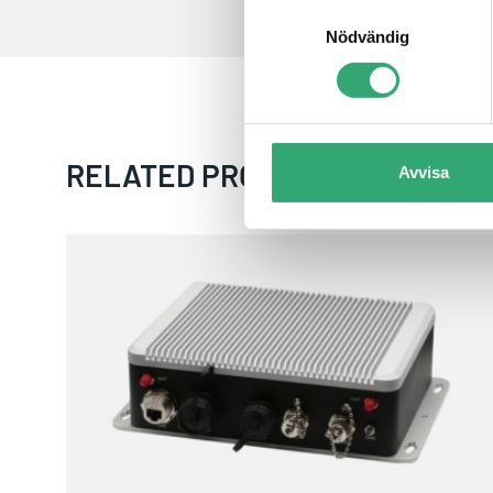
Samtyckesval
Nödvändig
RELATED PRODUCTS
Avvisa
AIOT-IP6801