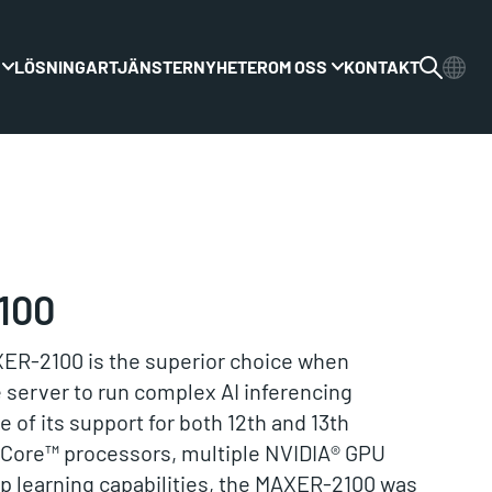
LÖSNINGAR
TJÄNSTER
NYHETER
OM OSS
KONTAKT
Växla rullgardinsmenyn
Växla rullgardinsme
100
R-2100 is the superior choice when
 server to run complex AI inferencing
 of its support for both 12th and 13th
® Core™ processors, multiple NVIDIA® GPU
ep learning capabilities, the MAXER-2100 was