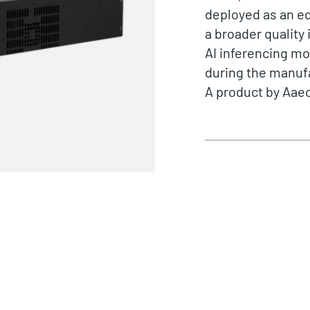
deployed as an ed
a broader quality
AI inferencing mo
during the manuf
A product by
Aae