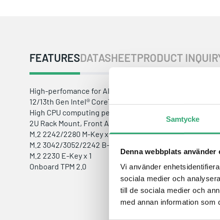
FEATURES
DATASHEET
PRODUCT INQUIR
High-perfomance for AI inference: Support NVIDIA RTX 
12/13th Gen Intel® Core™ LGA1700 Socket Processors
High CPU computing performance: Build in i9-13900, up 
Samtycke
2U Rack Mount, Front Access I/O Design
M.2 2242/2280 M-Key x 2
M.2 3042/3052/2242 B-Key + Micro SIM Slot
Denna webbplats använder 
M.2 2230 E-Key x 1
Onboard TPM 2.0
Vi använder enhetsidentifierar
sociala medier och analysera 
till de sociala medier och a
med annan information som du 