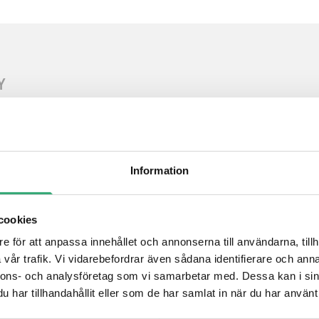
Y
4090, RTX 4080 Super etc.
to i9- 13900K supported
Information
cookies
e för att anpassa innehållet och annonserna till användarna, tillh
vår trafik. Vi vidarebefordrar även sådana identifierare och anna
nnons- och analysföretag som vi samarbetar med. Dessa kan i sin
har tillhandahållit eller som de har samlat in när du har använt 