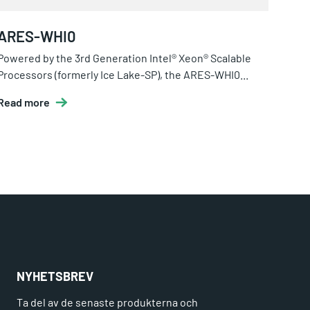
ARES-WHI0
Powered by the 3rd Generation Intel® Xeon® Scalable
Processors (formerly Ice Lake-SP), the ARES-WHI0...
Read more
NYHETSBREV
Ta del av de senaste produkterna och