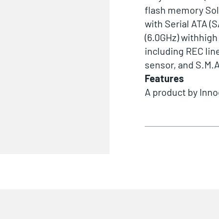
flash memory Soli
with Serial ATA (S
(6.0GHz) withhigh
including REC line
sensor, and S.M.A
Features
A product by
Inno