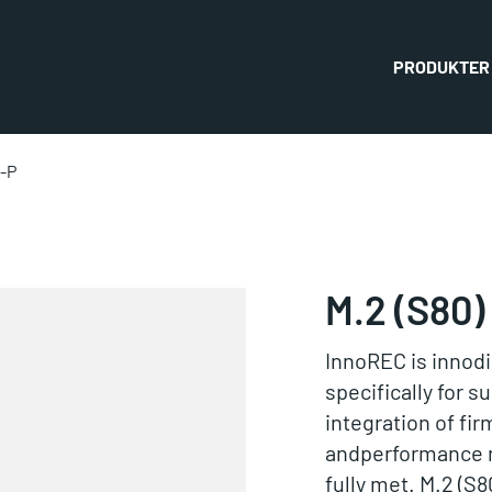
PRODUKTER
2-P
M.2 (S80
InnoREC is innodi
specifically for 
integration of fi
andperformance r
fully met. M.2 (S