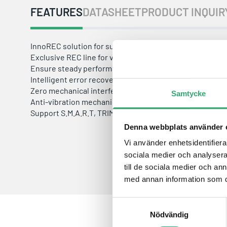
FEATURES
DATASHEET
PRODUCT INQUIR
InnoREC solution for surveillance application
Exclusive REC line for video recording
Ensure steady performance with any frame-loss
Intelligent error recovery system
Zero mechanical interference
Samtycke
Anti-vibration mechanical design
Support S.M.A.R.T, TRIM,NCQ and iData Guard
Denna webbplats använder 
Vi använder enhetsidentifierar
sociala medier och analysera 
till de sociala medier och a
med annan information som du 
Samtyckesval
Nödvändig