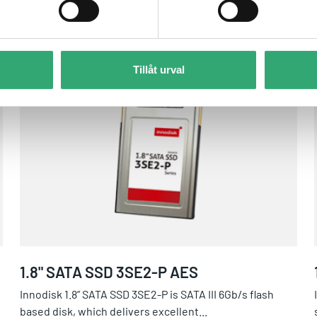
Tillåt urval
1.8" SATA SSD 3SE2-P AES
1.8" SATA SSD 3SE2-P AES
Innodisk 1.8” SATA SSD 3SE2-P is SATA III 6Gb/s flash
based disk, which delivers excellent...