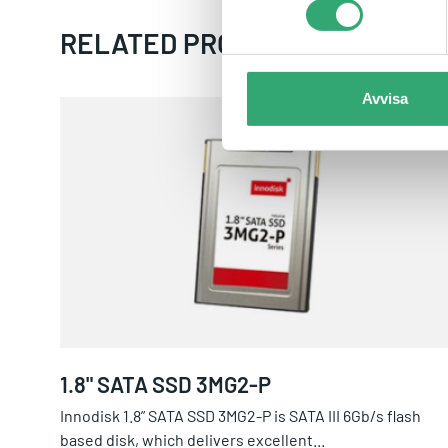
RELATED PRODUCTS
Avvisa
1.8" SATA SSD 3MG2-P
1.8" SATA SSD 3MG2-P
Innodisk 1.8” SATA SSD 3MG2-P is SATA III 6Gb/s flash
based disk, which delivers excellent...