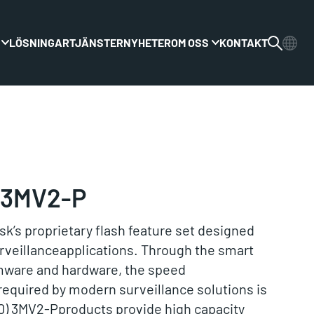
LÖSNINGAR
TJÄNSTER
NYHETER
OM OSS
KONTAKT
Växla rullgardinsmenyn
Växla rullgardinsme
) 3MV2-P
sk’s proprietary flash feature set designed
surveillanceapplications. Through the smart
rmware and hardware, the speed
equired by modern surveillance solutions is
80) 3MV2-Pproducts provide high capacity