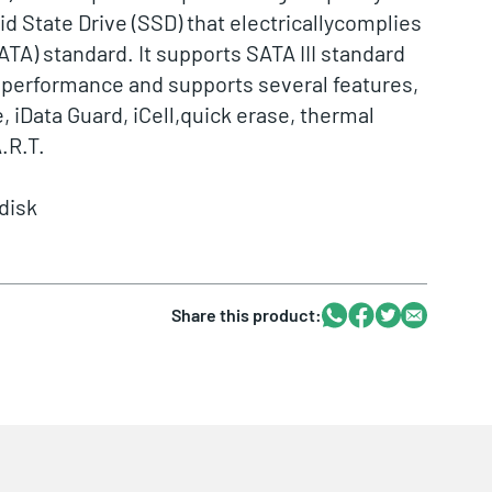
d State Drive (SSD) that electricallycomplies
ATA) standard. It supports SATA III standard
 performance and supports several features,
, iData Guard, iCell,quick erase, thermal
.R.T.
disk
Whatsapp
Facebook
Twitter
Email
Share this product: