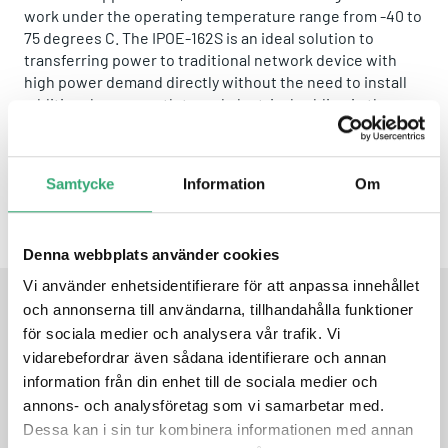
work under the operating temperature range from -40 to
75 degrees C. The IPOE-162S is an ideal solution to
transferring power to traditional network device with
high power demand directly without the need to install
additional power outlets and electrical cabling in the
industrial environment.
Samtycke
Information
Om
Share this product:
Whatsapp
Facebook
Twitter
Email
Denna webbplats använder cookies
Vi använder enhetsidentifierare för att anpassa innehållet
och annonserna till användarna, tillhandahålla funktioner
för sociala medier och analysera vår trafik. Vi
DATASHEET
vidarebefordrar även sådana identifierare och annan
information från din enhet till de sociala medier och
PRODUCT DATASHEET
annons- och analysföretag som vi samarbetar med.
Dessa kan i sin tur kombinera informationen med annan