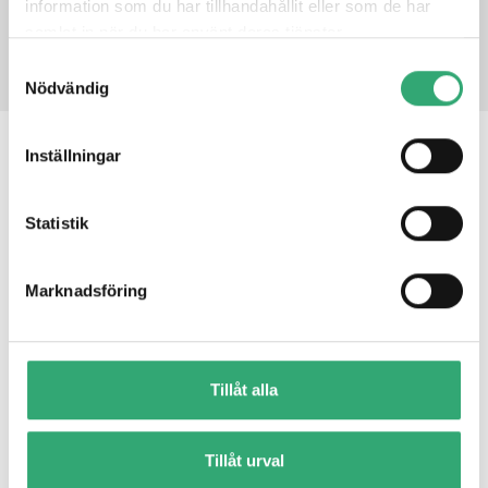
information som du har tillhandahållit eller som de har
PRODUCT INQUIRY
samlat in när du har använt deras tjänster.
Samtyckesval
Nödvändig
Inställningar
RELATED PRODUCTS
Statistik
BSP-360
Marknadsföring
Tillåt alla
Tillåt urval