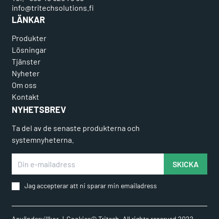
info@tritechsolutions.fi
LÄNKAR
Produkter
Lösningar
Tjänster
Nyheter
Om oss
Kontakt
NYHETSBREV
Ta del av de senaste produkterna och
systemnyheterna.
Din e-mailadress
SKICKA
Jag accepterar att ni sparar min emailadress
Användarvillkor
Cookies
© Tritech. All rights reserved 2022