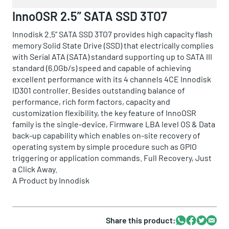
InnoOSR 2.5” SATA SSD 3TO7
Innodisk 2.5” SATA SSD 3TO7 provides high capacity flash
memory Solid State Drive (SSD) that electrically complies
with Serial ATA (SATA) standard supporting up to SATA III
standard (6.0Gb/s) speed and capable of achieving
excellent performance with its 4 channels 4CE Innodisk
ID301 controller. Besides outstanding balance of
performance, rich form factors, capacity and
customization flexibility, the key feature of InnoOSR
family is the single-device, Firmware LBA level OS & Data
back-up capability which enables on-site recovery of
operating system by simple procedure such as GPIO
triggering or application commands. Full Recovery, Just
a Click Away.
A Product by
Innodisk
Share this product:
Whatsapp
Facebook
Twitter
Email