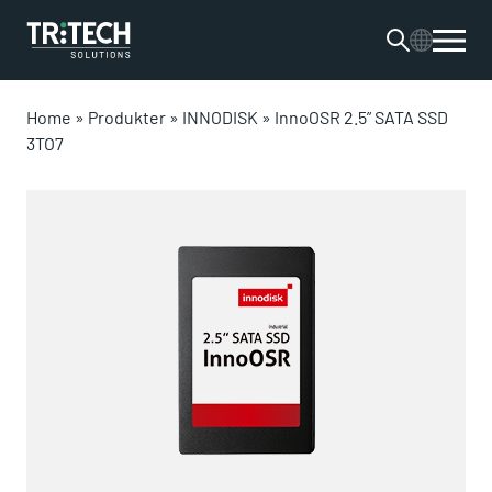
Home
»
Produkter
»
INNODISK
»
InnoOSR 2.5” SATA SSD
3TO7