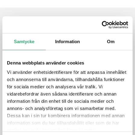
FEATURES
Samtycke
Information
Om
The World’s First SSD Dedicates to System Recovery
Firmware Level Back Up to Prevent Compatibility Issue
Supports Hardware GPIO and Software Triggering
Denna webbplats använder cookies
Reserved GPIO Pins to Accommodate your System
Vi använder enhetsidentifierare för att anpassa innehållet
Design
och annonserna till användarna, tillhandahålla funktioner
för sociala medier och analysera vår trafik. Vi
DATASHEET
vidarebefordrar även sådana identifierare och annan
information från din enhet till de sociala medier och
annons- och analysföretag som vi samarbetar med.
PRODUCT INQUIRY
Dessa kan i sin tur kombinera informationen med annan
information som du har tillhandahållit eller som de har
samlat in när du har använt deras tjänster.