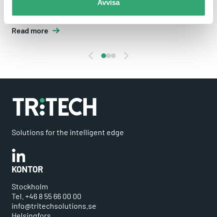
Avvisa
based disk, which delivers excellent...
Read more
Solutions for the intelligent edge
Linkedin
KONTOR
Stockholm
Tel. +46 8 55 66 00 00
info@tritechsolutions.se
Helsingfors