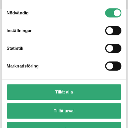
Samtyckesval
Nödvändig
RELATED PRODUCTS
Inställningar
1.8" SATA SSD 3MG2-P
Statistik
Marknadsföring
Tillåt alla
Tillåt urval
1.8" SATA SSD 3MG2-P
Innodisk 1.8” SATA SSD 3MG2-P is SATA III 6Gb/s flash