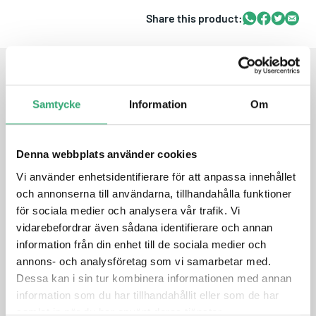
Share this product:
Whatsapp
Facebook
Twitter
Email
FEATURES
Samtycke
Information
Om
SD 3.0 interface
High performance
Denna webbplats använder cookies
Power fail Management
Vi använder enhetsidentifierare för att anpassa innehållet
BCH ECC algorithm implement
och annonserna till användarna, tillhandahålla funktioner
för sociala medier och analysera vår trafik. Vi
vidarebefordrar även sådana identifierare och annan
DATASHEET
information från din enhet till de sociala medier och
annons- och analysföretag som vi samarbetar med.
PRODUCT INQUIRY
Dessa kan i sin tur kombinera informationen med annan
information som du har tillhandahållit eller som de har
samlat in när du har använt deras tjänster.