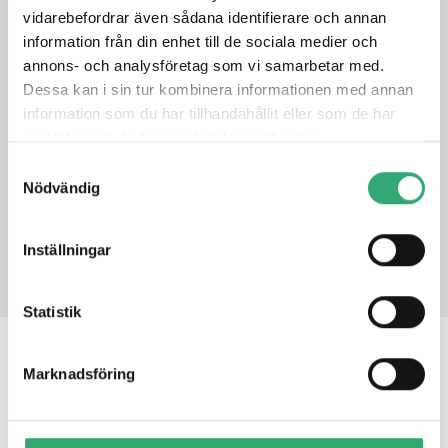
Up to 64 Gigabit Ethernet Ports Via NIM
vidarebefordrar även sådana identifierare och annan
Internal 2.5” HDD x 2 or 3.5” HDD x 1 Option, M.2 x 1
information från din enhet till de sociala medier och
Parallel LCM with Keypad x 1
annons- och analysföretag som vi samarbetar med.
RJ-45 Console x 1, USB 3.0 x 2, 1 GbE LAN x 2
Dessa kan i sin tur kombinera informationen med annan
550W ~ 600W Redundant Power
information som du har tillhandahållit eller som de har
samlat in när du har använt deras tjänster.
DATASHEET
Samtyckesval
Nödvändig
PRODUCT INQUIRY
Inställningar
Statistik
RELATED PRODUCTS
Marknadsföring
FWS-2280