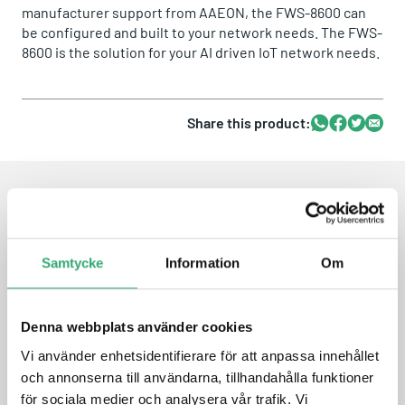
manufacturer support from AAEON, the FWS-8600 can
be configured and built to your network needs. The FWS-
8600 is the solution for your AI driven IoT network needs.
Share this product:
Whatsapp
Facebook
Twitter
Email
FEATURES
Samtycke
Information
Om
2U Rackmount Network Appliance
Dual Intel® Xeon® Processor Skylake-SP & Cascade Lake-
SP processor
Denna webbplats använder cookies
Intel® Communications Chipset C621
Vi använder enhetsidentifierare för att anpassa innehållet
DDR4 2133/2400/2666 MHz DIMM (8 DIMM Per CPU) RDIMM
x 16, Up to 512 GB
och annonserna till användarna, tillhandahålla funktioner
IPMI Support by AAEON Module
för sociala medier och analysera vår trafik. Vi