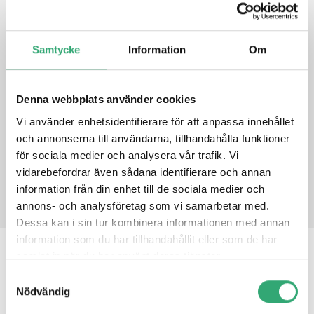
Optional terminal mounting hole or bracket for daughter
board
Optional Industrial Temperature (-40°C to +85°C) support
Samtycke
Information
Om
30μ” golden finger, 3 years warranty
Industrial design, manufactured in Innodisk Taiwan
Denna webbplats använder cookies
Vi använder enhetsidentifierare för att anpassa innehållet
DATASHEET
och annonserna till användarna, tillhandahålla funktioner
för sociala medier och analysera vår trafik. Vi
PRODUCT INQUIRY
vidarebefordrar även sådana identifierare och annan
information från din enhet till de sociala medier och
annons- och analysföretag som vi samarbetar med.
Dessa kan i sin tur kombinera informationen med annan
information som du har tillhandahållit eller som de har
samlat in när du har använt deras tjänster.
RELATED PRODUCTS
Samtyckesval
Nödvändig
DS-MPE-CAN2L