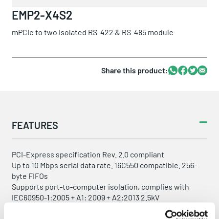
EMP2-X4S2
mPCIe to two Isolated RS-422 & RS-485 module
Share this product:
Whatsapp
Facebook
Twitter
Email
FEATURES
PCI-Express specification Rev. 2.0 compliant
Up to 10 Mbps serial data rate. 16C550 compatible. 256-
byte FIFOs
Supports port-to-computer isolation, complies with
IEC60950-1:2005 + A1: 2009 + A2:2013 2.5kV
HiPOTprotection
Complies with EN61000-4-2 (ESD) Air-15kV, Contact-8kV