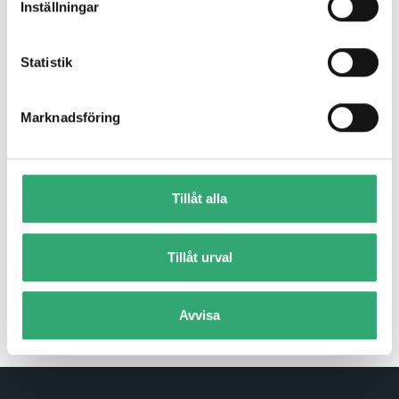
Inställningar
Statistik
Marknadsföring
DS-MPE-CAN2L
Tillåt alla
The DS-MPE-CAN2L is a rugged, low cost dual port CAN
2.0 PCIe MiniCard module that is ideal for CAN...
Tillåt urval
Read more
Avvisa