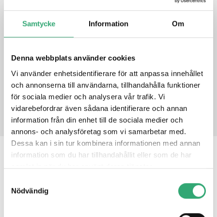
Termination Resistor by dip switch setting
Industrial temperature(-40 ºC to 85 ºC) operation
Samtycke
Information
Om
30μ ” golden finger, 3 years warranty
Denna webbplats använder cookies
DATASHEET
Vi använder enhetsidentifierare för att anpassa innehållet
och annonserna till användarna, tillhandahålla funktioner
PRODUCT INQUIRY
för sociala medier och analysera vår trafik. Vi
vidarebefordrar även sådana identifierare och annan
information från din enhet till de sociala medier och
annons- och analysföretag som vi samarbetar med.
Dessa kan i sin tur kombinera informationen med annan
information som du har tillhandahållit eller som de har
RELATED PRODUCTS
samlat in när du har använt deras tjänster.
Samtyckesval
Nödvändig
DS-MPE-CAN2L