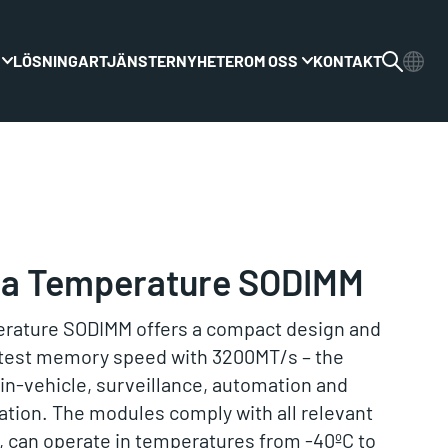
LÖSNINGAR
TJÄNSTER
NYHETER
OM OSS
KONTAKT
Växla rullgardinsmenyn
Växla rullgardinsme
ra Temperature SODIMM
rature SODIMM offers a compact design and
astest memory speed with 3200MT/s – the
y in-vehicle, surveillance, automation and
tion. The modules comply with all relevant
 can operate in temperatures from -40ºC to