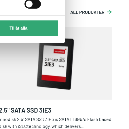
ALL PRODUKTER
Tillåt alla
2.5" SATA SSD 3IE3
2.5" SATA SSD 3IE3
Innodisk 2.5” SATA SSD 3IE3 is SATA III 6Gb/s Flash based
disk with iSLCtechnology, which delivers...