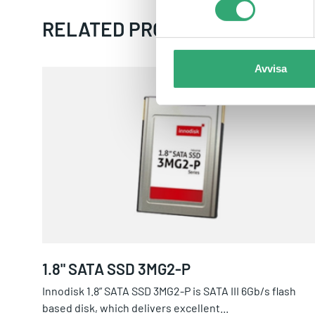
RELATED PRODUCTS
Avvisa
1.8" SATA SSD 3MG2-P
1.8" SATA SSD 3MG2-P
Innodisk 1.8” SATA SSD 3MG2-P is SATA III 6Gb/s flash
based disk, which delivers excellent...