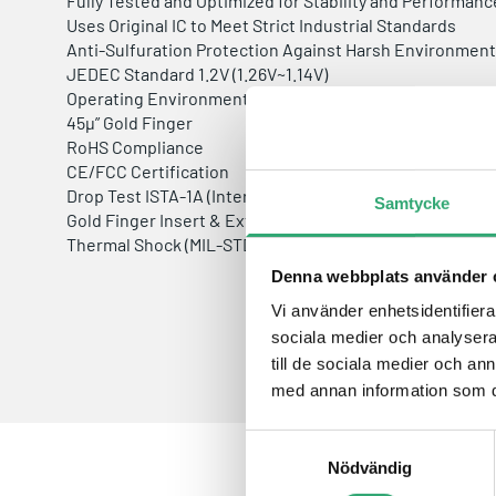
Fully Tested and Optimized for Stability and Performanc
Uses Original IC to Meet Strict Industrial Standards
Anti-Sulfuration Protection Against Harsh Environmen
JEDEC Standard 1.2V (1.26V~1.14V)
Operating Environment: -40°C ~ 125°C
45μ” Gold Finger
RoHS Compliance
CE/FCC Certification
Drop Test ISTA-1A (International Safe Transit Associatio
Samtycke
Gold Finger Insert & Extract 100 times
Thermal Shock (MIL-STD-810G)
Denna webbplats använder 
Vi använder enhetsidentifierar
sociala medier och analysera 
till de sociala medier och a
med annan information som du 
Samtyckesval
Nödvändig