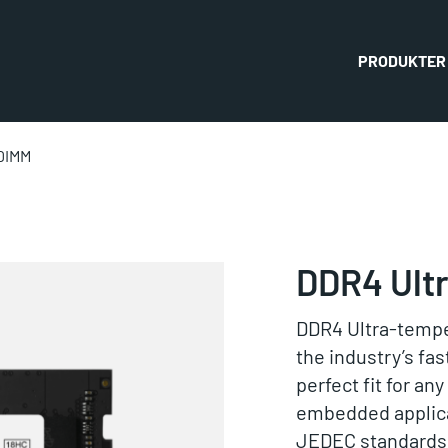
PRODUKTER
DIMM
DDR4 Ult
DDR4 Ultra-tempe
the industry’s f
perfect fit for an
embedded applica
JEDEC standards,