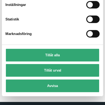
Inställningar
Statistik
Marknadsföring
Tillåt alla
AQ7-ADN
Qseven CPU Module with Intel Atom® X Series/N-
series/Core™ i3-N305 processor A product by...
Tillåt urval
Read more
Avvisa