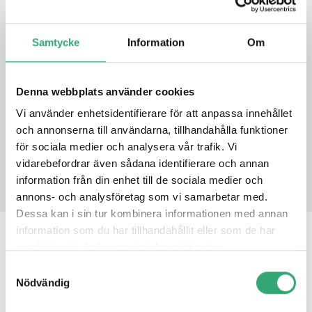
processor
High performance Intel® Gen. 9 graphics
Industrial Temperature
Samtycke
Information
Om
Time Coordinated Computing
Enhanced Security Execution
Denna webbplats använder cookies
DATASHEET
Vi använder enhetsidentifierare för att anpassa innehållet
och annonserna till användarna, tillhandahålla funktioner
för sociala medier och analysera vår trafik. Vi
PRODUCT INQUIRY
vidarebefordrar även sådana identifierare och annan
information från din enhet till de sociala medier och
annons- och analysföretag som vi samarbetar med.
Dessa kan i sin tur kombinera informationen med annan
information som du har tillhandahållit eller som de har
RELATED PRODUCTS
samlat in när du har använt deras tjänster.
Samtyckesval
Nödvändig
AQ7-ADN