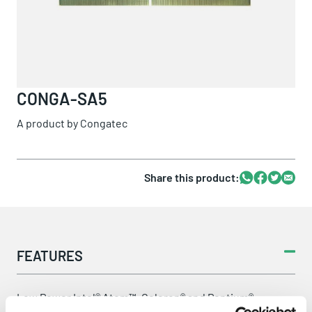
CONGA-SA5
A product by
Congatec
Share this product:
Whatsapp
Facebook
Twitter
Email
FEATURES
Low Power Intel® Atom™, Celeron® and Pentium®