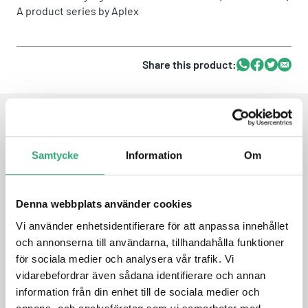
A product series by
Aplex
Share this product:
Whatsapp
Facebook
Twitter
Email
FEATURES
Samtycke
Information
Om
Industrial Compact Size Panel PC
Flat Front Panel Touch Screen with IP66 Front Bezel
Denna webbplats använder cookies
Support Expansion via Full-size Mini-PCIe and M.2 slots
Vi använder enhetsidentifierare för att anpassa innehållet
Intel Celeron J6412 Processor
och annonserna till användarna, tillhandahålla funktioner
1 x 260-pin SO-DIMM DDR4 slot, up to 32GB 3200MHz
Support TPM2.0 Hardware Security
för sociala medier och analysera vår trafik. Vi
DC 9~36V Wide Range Power Input
vidarebefordrar även sådana identifierare och annan
High Brightness 1,000 nits for option
information från din enhet till de sociala medier och