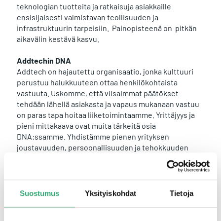
teknologian tuotteita ja ratkaisuja asiakkaille
ensisijaisesti valmistavan teollisuuden ja
infrastruktuurin tarpeisiin. Painopisteenä on pitkän
aikavälin kestävä kasvu.
Addtechin DNA
Addtech on hajautettu organisaatio, jonka kulttuuri
perustuu halukkuuteen ottaa henkilökohtaista
vastuuta. Uskomme, että viisaimmat päätökset
tehdään lähellä asiakasta ja vapaus mukanaan vastuu
on paras tapa hoitaa liiketoimintaamme. Yrittäjyys ja
pieni mittakaava ovat muita tärkeitä osia
DNA:ssamme. Yhdistämme pienen yrityksen
joustavuuden, persoonallisuuden ja tehokkuuden
suuren yrityksen resursseihin, verkostoon ja
pitkäjänteisyyteen.​
Addtech 20 vuotta
Suostumus
Yksityiskohdat
Tietoja
20 vuotta sitten Addtech koostui 50 yrityksestä ja
silloinkin sillä oli kyky yhdistää pienen yrityksen