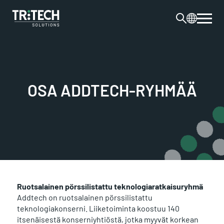
OSA ADDTECH-RYHMÄÄ
Ruotsalainen pörssilistattu teknologiaratkaisuryhmä
Addtech on ruotsalainen pörssilistattu
teknologiakonserni. Liiketoiminta koostuu 140
itsenäisestä konserniyhtiöstä, jotka myyvät korkean