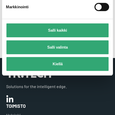
omistajillemme ja yhteiskunnallemme. Mukana
Markkinointi
oleminen ja myötävaikuttaminen kestävämmän
yhteiskunnan kehittämiseen on tärkeä osa
strategiaamme ja luo suuria
liiketoimintamahdollisuuksia yrityksillemme.
Salli kaikki
Tritech Solutions:sta tuli osa Addtech-konsernia
elokuussa 2021.
Salli valinta
Kiellä
Solutions for the intelligent edge.
Linkedin
TOIMISTO