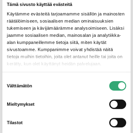
tehokkuus, joustavuus ja persoonallisuus suuren
Tämä sivusto käyttää evästeitä
konsernin taloudelliseen vahvuuteen,
Käytämme evästeitä tarjoamamme sisällön ja mainosten
pitkäjänteisyyteen ja verkostoon. Nykyään meillä on
140 yrittäjävetoista konserniyhtiötä, 3 000 työntekijää
räätälöimiseen, sosiaalisen median ominaisuuksien
ja vahva yhteinen yrityskulttuuri.​
tukemiseen ja kävijämäärämme analysoimiseen. Lisäksi
jaamme sosiaalisen median, mainosalan ja analytiikka-
Näin luomme kestävää kasvua
alan kumppaneillemme tietoja siitä, miten käytät
Addtechin menestys perustuu siihen, että yhtiömme
sivustoamme. Kumppanimme voivat yhdistää näitä
voivat vapaasti kehittää operatiivista toimintaansa.
tietoja muihin tietoihin, joita olet antanut heille tai joita on
Varmistamme kestävän kasvun ostamalla jatkuvasti
kerätty, kun olet käyttänyt heidän palvelujaan.
uusia yrityksiä ja luomalla optimaaliset olosuhteet
yritysten kannattavuudelle ja kasvulle lisäämällä
resursseja, tiedonvaihtoa ja aktiivista omistajuutta.
Suostumuksen
Välttämätön
valinta
Kestävä kehitys
Kestävä kehitys on olennainen osa liiketoimintaamme.
Mieltymykset
Yrityksemme osallistuvat joka päivä auttamalla
asiakkaitaan löytämään optimaaliset tekniset
ratkaisut, jotka edistävät kestävämpää kehitystä.
Tilastot
Kehittämällä kestäviä tuotteita ja palveluita luomme
arvoa asiakkaillemme, tavarantoimittajillemme,