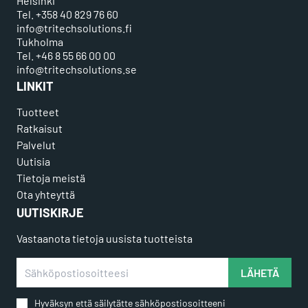
Helsinki
Tel. +358 40 829 76 60
info@tritechsolutions.fi
Tukholma
Tel. +46 8 55 66 00 00
info@tritechsolutions.se
LINKIT
Tuotteet
Ratkaisut
Palvelut
Uutisia
Tietoja meistä
Ota yhteyttä
UUTISKIRJE
Vastaanota tietoja uusista tuotteista
Sähköpostiosoitteesi
LÄHETÄ
Hyväksyn että säilytätte sähköpostiosoitteeni